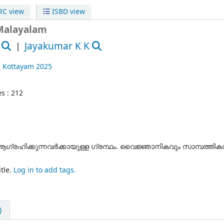
C view
ISBD view
Malayalam
Jayakumar K K
s
Kottayam
2025
s : 212
‍ ആഗ്രഹിക്കുന്നവര്‍ക്കായുള്ള ഗ്രന്ഥം. വൈജ്ഞാനികവും സാമ്പത്തി
tle.
Log in to add tags.
)