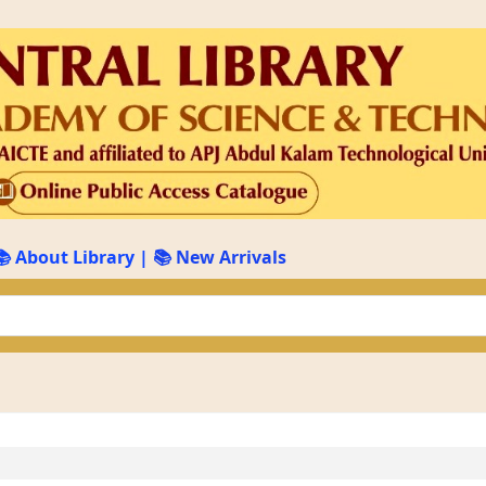
📚 About Library
|
📚 New Arrivals
keyword