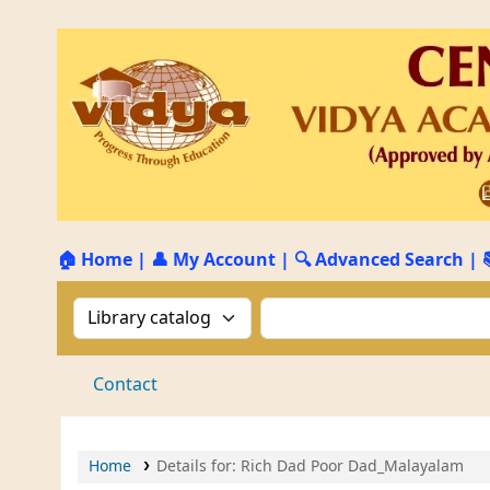
🏠 Home
|
👤 My Account
|
🔍 Advanced Search
|
Search the catalog by:
Search the catalog by 
Contact
Home
Details for:
Rich Dad Poor Dad_Malayalam