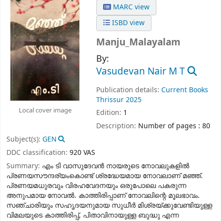
MARC view
ISBD view
Manju_Malayalam
By:
Vasudevan Nair M T
Publication details:
Current Books
Thrissur
2025
Local cover image
Edition:
1
Description:
Number of pages : 80
Subject(s):
GEN
DDC classification:
920 VAS
Summary:
എം ടി വാസുദേവന്‍ നായരുടെ നോവലുകളില്‍
പ്രണയസൗന്ദര്യംകൊണ്ട് ശ്രദ്ധേയമായ നോവലാണ് മഞ്ഞ്.
പ്രണയമധുരവും വിരഹവേദനയും ഒരുപോലെ പകരുന്ന
അനുപമായ നോവല്‍. കാത്തിരിപ്പാണ് നോവലിന്റെ മൂലഭാവം.
സഞ്ചാരിയും സഹൃദയനുമായ സുധീര്‍ മിശ്രയ്ക്കുവേണ്ടിയുള്ള
വിമലയുടെ കാത്തിരിപ്പ്, പിതാവിനായുള്ള ബുദ്ധു എന്ന